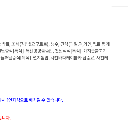
박료, 조식(김밥&요구르트), 생수, 간식(과일,떡,와인,음료 등 계
(첫날중식[특식]-특선영양돌솥밥, 첫날석식[특식]-돼지숯불고기
 둘째날중식[특식]-멸치쌈밥, 사천바다케이블카 탑승료, 사천케
시 1인좌석으로 배치될 수 있습니다.
습니다.