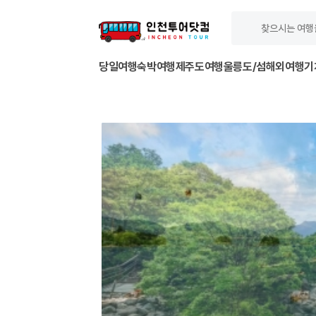
당일여행
숙박여행
제주도여행
울릉도/섬
해외여행
기