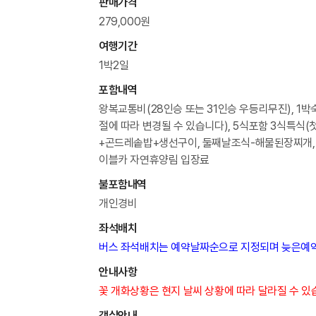
판매가격
279,000원
여행기간
1박2일
포함내역
왕복교통비(28인승 또는 31인승 우등리무진), 1박숙
절에 따라 변경될 수 있습니다), 5식포함 3식특식
+곤드레솥밥+생선구이, 둘째날조식-해물된장찌개,
이블카 자연휴양림 입장료
불포함내역
개인경비
좌석배치
버스 좌석배치는 예약날짜순으로 지정되며 늦은예약
안내사항
꽃 개화상황은 현지 날씨 상황에 따라 달라질 수 있
객실안내