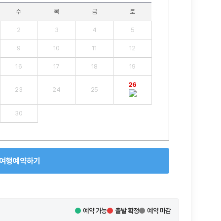
수
목
금
토
2
3
4
5
9
10
11
12
16
17
18
19
26
23
24
25
30
여행예약하기
예약 가능
출발 확정
예약 마감