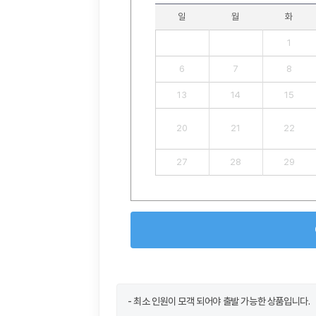
일
월
화
1
6
7
8
13
14
15
20
21
22
27
28
29
- 최소 인원이 모객 되어야 출발 가능한 상품입니다.