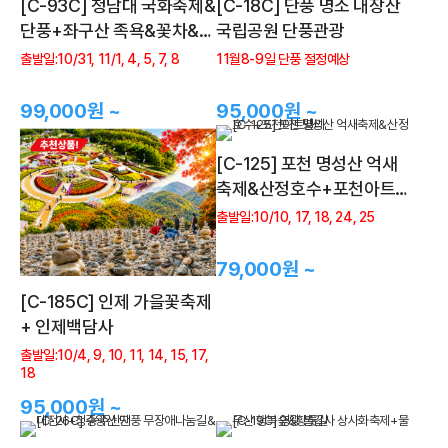
[C-93C] 청남대 국화축제&
[C-18C] 단풍 명소 내장산
단풍+좌구산 족욕&꽃차&명
국립공원 단풍관광
상구름다리+보강천 미루나
출발일:10/31, 11/1, 4, 5, 7, 8
11월8-9일 단풍 절정예상
무숲
99,000원 ~
95,000원 ~
[C-125] 포천 명성산 억새
축제&산정호수+포천아트밸
리
출발일:10/10, 17, 18, 24, 25
79,000원 ~
[C-185C] 인제 가을꽃축제
+ 인제백담사
출발일:10/4, 9, 10, 11, 14, 15, 17,
18
95,000원 ~