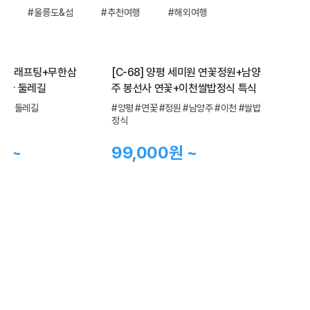
#울릉도&섬
#추천여행
#해외여행
팅+무한삼
[C-68] 양평 세미원 연꽃정원+남양
[C-213C]
주 봉선사 연꽃+이천쌀밥정식 특식
국화축제+아
원
#양평 #연꽃 #정원 #남양주 #이천 #쌀밥
#익산 #국화 
정식
99,000원 ~
99,000