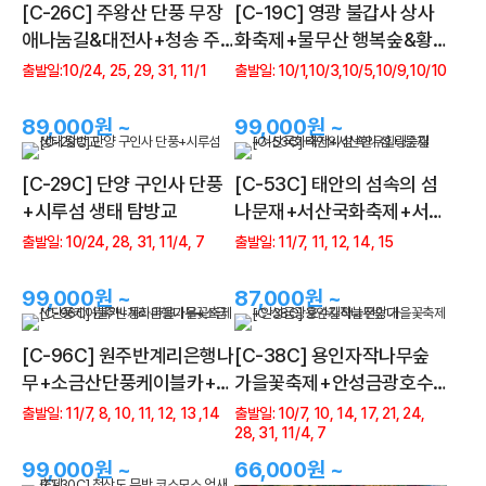
[C-26C] 주왕산 단풍 무장
[C-19C] 영광 불갑사 상사
애나눔길&대전사+청송 주
화축제+물무산 행복숲&황
산지
톳길
출발일:10/24, 25, 29, 31, 11/1
출발일: 10/1,10/3,10/5,10/9,10/10
89,000원 ~
99,000원 ~
[C-29C] 단양 구인사 단풍
[C-53C] 태안의 섬속의 섬
+시루섬 생태 탐방교
나문재+서산국화축제+서산
한우힐링숲길
출발일: 10/24, 28, 31, 11/4, 7
출발일: 11/7, 11, 12, 14, 15
99,000원 ~
87,000원 ~
[C-96C] 원주반계리은행나
[C-38C] 용인자작나무숲
무+소금산단풍케이블카+동
가을꽃축제+안성금광호수
화마을가을꽃축제
길하늘전망대
출발일: 11/7, 8, 10, 11, 12, 13 ,14
출발일: 10/7, 10, 14, 17, 21, 24,
28, 31, 11/4, 7
99,000원 ~
66,000원 ~