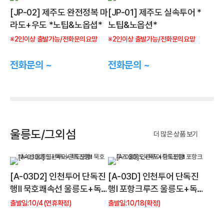
[JP-02] 제주도 완전정복 마
[JP-01] 제주도 실속투어 *
라도+우도 *노팁&노옵셥*
노팁&노옵션*
※2인이상 출발가능/전화문의요망
※2인이상 출발가능/전화문의요망
전화문의 ~
전화문의 ~
울릉도/그외섬
더 많은 상품 보기
[A-03D2] 인천투어 단독진
[A-03D] 인천투어 단독진
행Ⅱ 묵호쾌속선 울릉도+독
행Ⅰ 포항크루즈 울릉도+독도
도+죽도포함!
+죽도포함!
출발일:10/4(연휴확정)
출발일:10/18(확정)