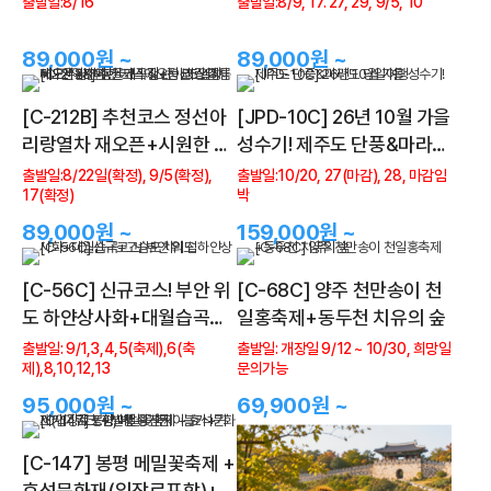
출발일:8/16
출발일:8/9, 17. 27, 29, 9/5, 10
일
89,000원 ~
89,000원 ~
[C-212B] 추천코스 정선아
[JPD-10C] 26년 10월 가을
리랑열차 재오픈+시원한 저
성수기! 제주도 단풍&마라도
녁에오는 코스!여름에도시원
당일여행
출발일:8/22일(확정), 9/5(확정),
출발일:10/20, 27(마감), 28, 마감임
17(확정)
박
한 항골계곡길+정선5일장
+나전역카페
89,000원 ~
159,000원 ~
[C-56C] 신규코스! 부안 위
[C-68C] 양주 천만송이 천
도 하얀상사화+대월습곡
일홍축제+동두천 치유의 숲
+고슴도치의 섬
출발일: 9/1,3,4,5(축제),6(축
출발일: 개장일 9/12 ~ 10/30, 희망일
제),8,10,12,13
문의가능
95,000원 ~
69,900원 ~
[C-147] 봉평 메밀꽃축제 +
효석문화재(입장료포함)+발