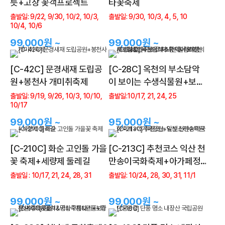
릇+고창 꽃객프로젝트
타꽃축제
출발일: 9/22, 9/30, 10/2, 10/3,
출발일: 9/30, 10/3, 4, 5, 10
10/4, 10/6
99,000원 ~
99,000원 ~
[C-42C] 문경새재 도립공
[C-28C] 옥천의 부소담악
원+봉천사 개미취축제
이 보이는 수생식물원+보은
대추축제+속리산의 세조길
출발일: 9/19, 9/26, 10/3, 10/10,
출발일:10/17, 21, 24, 25
10/17
&법주사 로 떠나는 힐링여행
99,000원 ~
95,000원 ~
[C-210C] 화순 고인돌 가을
[C-213C] 추천코스 익산 천
꽃 축제+세량제 둘레길
만송이국화축제+아가페정
원+달빛소리수목원
출발일 : 10/17, 21, 24, 28, 31
출발일: 10/24, 28, 30, 31, 11/1
99,000원 ~
99,000원 ~