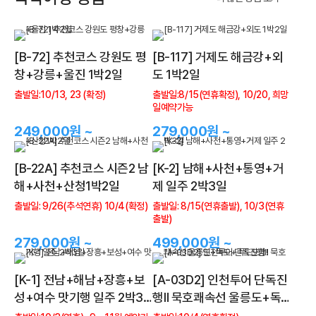
[B-72] 추천코스 강원도 평
[B-117] 거제도 해금강+외
창+강릉+울진 1박2일
도 1박2일
출발일:10/13, 23 (확정)
출발일:8/15(연휴확정), 10/20, 희망
일예약가능
249,000원 ~
279,000원 ~
[B-22A] 추천코스 시즌2 남
[K-2] 남해+사천+통영+거
해+사천+산청1박2일
제 일주 2박3일
출발일: 9/26(추석연휴) 10/4(확정)
출발일: 8/15(연휴출발), 10/3(연휴
출발)
279,000원 ~
499,000원 ~
[K-1] 전남+해남+장흥+보
[A-03D2] 인천투어 단독진
성+여수 맛기행 일주 2박3
행Ⅱ 묵호쾌속선 울릉도+독
일
도+죽도포함!