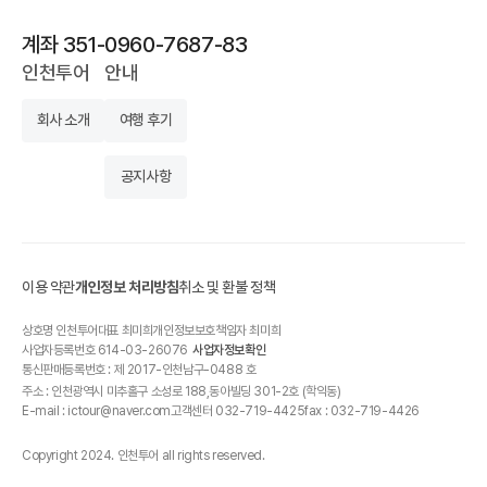
계좌 351-0960-7687-83
인천투어
안내
회사 소개
여행 후기
공지사항
이용 약관
개인정보 처리방침
취소 및 환불 정책
상호명 인천투어
대표 최미희
개인정보보호책임자 최미희
사업자등록번호 614-03-26076
사업자정보확인
통신판매등록번호 : 제 2017-인천남구-0488 호
주소 : 인천광역시 미추홀구 소성로 188,동아빌딩 301-2호 (학익동)
E-mail : ictour@naver.com
고객센터 032-719-4425
fax : 032-719-4426
Copyright 2024. 인천투어 all rights reserved.