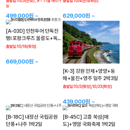
출발일:10/3(연휴) , 9 ~ 11월 예약가
출발일:10/4(연휴확정)
능
499,000원 ~
629,000원 ~
[A-03D] 인천투어 단독진
행Ⅰ 포항크루즈 울릉도+독도
+죽도포함!
출발일:10/18(확정)
669,000원 ~
[K-3] 강원 인제+양양+동
해+울진+영주 일주 2박3일
출발일:10/3(확정),10/23(확정)
439,000원 ~
[B-18C] 내장산 국립공원
[B-45C] 고흥 쑥섬(애
단풍+나주 1박2일
도)+영암 국화축제 1박2일