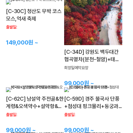
[C-30C] 청산도 무박 코스
모스,억새 축제
출발일:
149,000원 ~
[C-34D] 강원도 백두대간
협곡열차(분천-철암)+태백
철암단풍축제+영주 소수서
희망일예약요망
원&선비촌 단풍여행
99,000원 ~
[C-62C] 남설악 주전골&한
[C-59D] 경주 불국사 단풍
계령&오색약수+설악항&설
+첨성대 핑크뮬리+동궁과
악해맞이공원
월지 야경
출발일:
출발일:
99,000원 ~
99,000원 ~