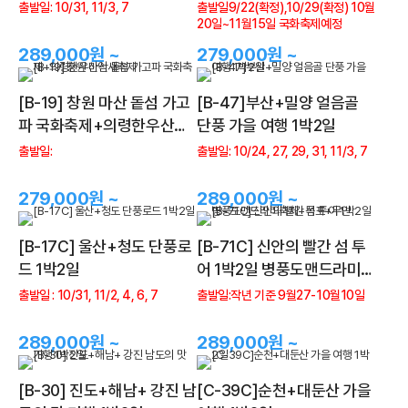
출발일: 10/31, 11/3, 7
출발일9/22(확정),10/29(확정) 10월
20일~11월15일 국화축제예정
289,000원 ~
279,000원 ~
[B-19] 창원 마산 돝섬 가고
[B-47]부산+밀양 얼음골
파 국화축제+의령한우산억
단풍 가을 여행 1박2일
새축제
출발일:
출발일: 10/24, 27, 29, 31, 11/3, 7
279,000원 ~
289,000원 ~
[B-17C] 울산+청도 단풍로
[B-71C] 신안의 빨간 섬 투
드 1박2일
어 1박2일 병풍도맨드라미축
제+목포+무안
출발일 : 10/31, 11/2, 4, 6, 7
출발일:작년 기준 9월27-10월10일
289,000원 ~
289,000원 ~
[B-30] 진도+해남+ 강진 남
[C-39C]순천+대둔산 가을