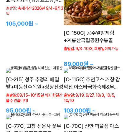
왕산케이블카+기 스카이워
출발일: 축제기간 2026년 9/4~9/13
일
크 + 발왕수가든
105,000원 ~
[C-150C] 공주알밤체험
+계룡산국립공원수통골
출발일: 9/3~10/3, 희망일예약가능
89,000원 ~
[C-215] 청주 추정리 메밀
[C-115C] 추천코스 거창 감
밭+미동산수목원+상당산성
악산 아스타국화축제&무장
애나눔길+창포원
출발일:09/15~10/15일 까지 한달간
출발일: 9/19, 9/27, 10/3, 10/5,
볼수 있습니다!
10/10
95,000원 ~
103,000원 ~
[C-77C] 고창 선운사 꽃무
[C-70C] 신안 퍼플섬 아스