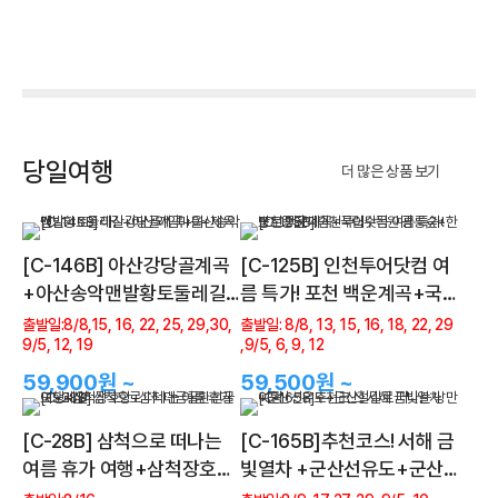
당일여행
더 많은 상품 보기
[C-146B] 아산강당골계곡
[C-125B] 인천투어닷컴 여
+아산송악맨발황토둘레길
름 특가! 포천 백운계곡+국
+아산외암마을+제육쌈밥
립수목원 광릉숲+한방토종
출발일:8/8,15, 16, 22, 25, 29,30,
출발일: 8/8, 13, 15, 16, 18, 22, 29
9/5, 12, 19
,9/5, 6, 9, 12
닭백숙
59,900원 ~
59,500원 ~
[C-28B] 삼척으로 떠나는
[C-165B]추천코스! 서해 금
여름 휴가 여행+삼척장호항
빛열차 +군산선유도+군산
+삼척대금굴환선굴모노레
철길로 떠나는 낭만여행