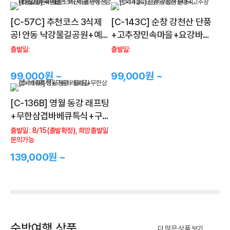
[C-57C] 추천코스 3식제
[C-143C] 순창 강천산 단풍
공! 안동 낙강물길공원+예천
+고추장민속마을+요강바위
소백산하늘자락전망대+삼
&하늘다리
출발일:
출발일:
강주막 새참
99,000원 ~
99,000원 ~
[C-136B] 영월 동강 래프팅
+무한삼겹바베큐특식+구룡
사 둘레길
출발일 : 8/15(출발확정), 희망출발일
문의가능
139,000원 ~
숙박여행 상품
더 많은 상품 보기