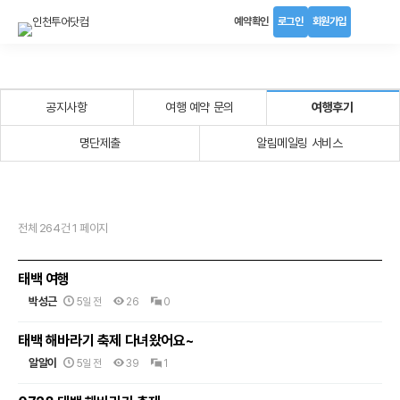
예약확인
로그인
회원가입
공지사항
여행 예약 문의
여행후기
명단제출
알림메일링 서비스
전체 264건 1 페이지
태백 여행
박성근
5일 전
26
0
태백 해바라기 축제 다녀왔어요~
알알이
5일 전
39
1