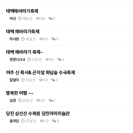
태백해바라기축제
마상
18일 전
58
0
태백 해바라기축제
하사랑
18일 전
62
0
태백 해바라기 축제~
영원1234
21일 전
59
0
여주 신 륵사& 곤지암 화담숲 수국축제
알알이
21일 전
63
0
행복한 여행 ~~
살랑
25일 전
62
0
당진 삼선산 수목원 당진아미미술관
홍마담
27일 전
72
0