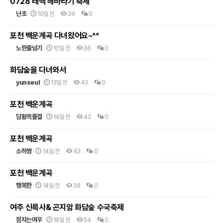
0728 태백 해바라기 축제
난초
10일 전
39
0
포천 백운계곡 다녀왔어요~^^
노란줄넘기
10일 전
36
0
화담숲을 다녀와서
yunseul
13일 전
43
0
포천 백운계곡
담황옥물결
14일 전
42
0
포천 백운계곡
소하짱
14일 전
43
0
포천 백운계곡
행복한
14일 전
38
0
여주 신륵사& 곤지암 화담숲 수국축제
잠자는여우
18일 전
54
0