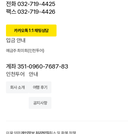
전화 032-719-4425
팩스 032-719-4426
카카오톡 1:1 채팅상담
입금 안내
예금주 최미희(인천투어)
계좌 351-0960-7687-83
인천투어
안내
회사 소개
여행 후기
공지사항
이용 약관
개인정보 처리방침
취소 및 환불 정책