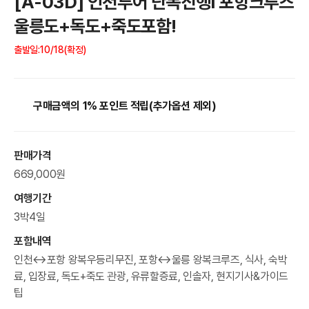
[A-03D] 인천투어 단독진행Ⅰ 포항크루즈
울릉도+독도+죽도포함!
출발일:10/18(확정)
구매금액의 1% 포인트 적립(추가옵션 제외)
판매가격
669,000원
여행기간
3박4일
포함내역
인천↔포항 왕복우등리무진, 포항↔울릉 왕복크루즈, 식사, 숙박
료, 입장료, 독도+죽도 관광, 유류할증료, 인솔자, 현지기사&가이드
팁