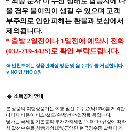
*
최종 문자 미 수신 상태로 탑승지에 나
올 경우 불이익이 생길 수 있으며 고객
부주의로 인한 피해는 환불과 보상에서
제외됩니다
.
* 출발 2일전이나 1일전에 예약시 전화
(032-719-4425)로 확인 부탁드립니다.
※ 인천투어는 상품판매장 방문 및 음주가무를 거절합니다.
※ NO 팁 / NO 쇼핑
소득공제 안내
◈
본 상품의 여행상품가는 여행 알선 수수료
(
약
10%)
를 제외한
나머지 비용이 버스
/
철도
/
숙박
/
선박
/
입장료 등입니다
.
당사는 국세청 기본통칙 부가가치세법
17-00-10
규정에 따라
서 알선수수료
(
상품가의
10%)
금액만 현금영수증 발행이 가