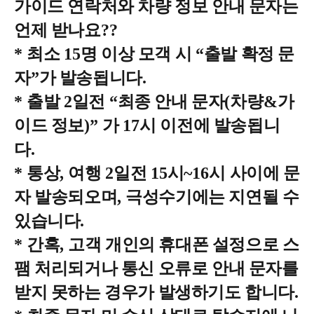
가이드 연락처와 차량 정보 안내 문자는
언제 받나요
??
*
최소
15
명 이상 모객 시
“
출발 확정 문
자
”
가 발송됩니다
.
*
출발
2
일전
“
최종 안내 문자
(
차량
&
가
이드 정보
)”
가
17
시 이전에 발송됩니
다
.
*
통상
,
여행
2
일전
15
시
~16
시 사이에 문
자 발송되오며
,
극성수기에는 지연될 수
있습니다
.
*
간혹
,
고객 개인의 휴대폰 설정으로 스
팸 처리되거나 통신 오류로 안내 문자를
받지 못하는 경우가 발생하기도 합니다
.