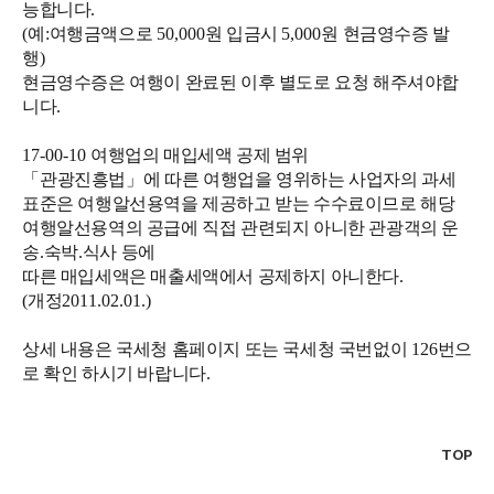
능합니다
.
(
예
:
여행금액으로
50,000
원 입금시
5,000
원 현금영수증 발
행
)
현금영수증은 여행이 완료된 이후 별도로 요청 해주셔야합
니다
.
17-00-10
여행업의 매입세액 공제 범위
「
관광진흥법
」
에 따른 여행업을 영위하는 사업자의 과세
표준은 여행알선용역을 제공하고 받는 수수료이므로 해당
여행알선용역의 공급에 직접 관련되지 아니한 관광객의 운
송
.
숙박
.
식사 등에
따른 매입세액은 매출세액에서 공제하지 아니한다
.
(
개정
2011.02.01.)
상세 내용은 국세청 홈페이지 또는 국세청 국번없이
126
번으
로 확인 하시기 바랍니다
.
TOP