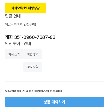
카카오톡 1:1 채팅상담
입금 안내
예금주 최미희(인천투어)
계좌 351-0960-7687-83
인천투어
안내
회사 소개
여행 후기
공지사항
이용 약관
개인정보 처리방침
취소 및 환불 정책
상호명 인천투어
대표 최미희
개인정보보호책임자 최미희
상품 예약하기
사업자등록번호 614-03-26076
사업자정보확인