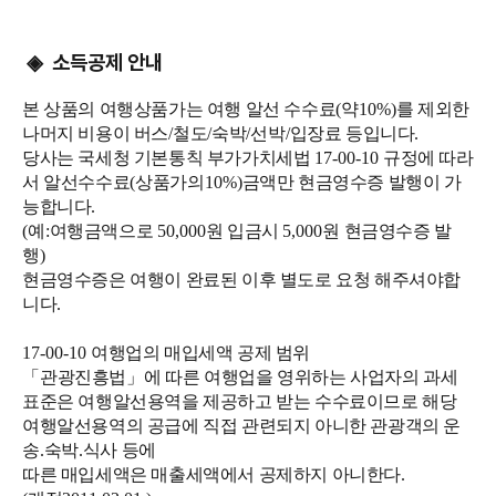
소득공제 안내
◈
본 상품의 여행상품가는 여행 알선 수수료
(
약
10%)
를 제외한
나머지 비용이 버스
/
철도
/
숙박
/
선박
/
입장료 등입니다
.
당사는 국세청 기본통칙 부가가치세법
17-00-10
규정에 따라
서 알선수수료
(
상품가의
10%)
금액만 현금영수증 발행이 가
능합니다
.
(
예
:
여행금액으로
50,000
원 입금시
5,000
원 현금영수증 발
행
)
현금영수증은 여행이 완료된 이후 별도로 요청 해주셔야합
니다
.
17-00-10
여행업의 매입세액 공제 범위
「
관광진흥법
」
에 따른 여행업을 영위하는 사업자의 과세
표준은 여행알선용역을 제공하고 받는 수수료이므로 해당
여행알선용역의 공급에 직접 관련되지 아니한 관광객의 운
송
.
숙박
.
식사 등에
따른 매입세액은 매출세액에서 공제하지 아니한다
.