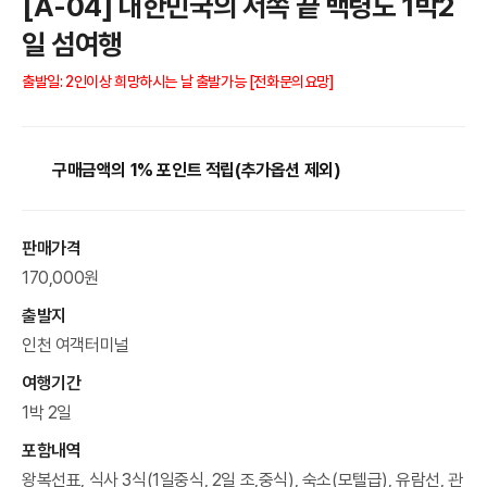
[A-04] 대한민국의 서쪽 끝 백령도 1박2
일 섬여행
출발일: 2인이상 희망하시는 날 출발가능 [전화문의요망]
구매금액의 1% 포인트 적립(추가옵션 제외)
판매가격
170,000원
출발지
인천 여객터미널
여행기간
1박 2일
포함내역
왕복선표, 식사 3식(1일중식, 2일 조,중식), 숙소(모텔급), 유람선, 관