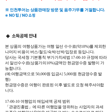
※ 인천투어는 상품판매장 방문 및 음주가무를 거절합니다.
※ NO 팁 / NO 쇼핑
소득공제 안내
◈
본 상품의 여행상품가는 여행 알선 수수료
(
약
10%)
를 제외한
나머지 비용이 버스
/
철도
/
숙박
/
선박
/
입장료 등입니다
.
당사는 국세청 기본통칙 부가가치세법
17-00-10
규정에 따라
서 알선수수료
(
상품가의
10%)
금액만 현금영수증 발행이 가
능합니다
.
(
예
:
여행금액으로
50,000
원 입금시
5,000
원 현금영수증 발
행
)
현금영수증은 여행이 완료된 이후 별도로 요청 해주셔야합
니다
.
17-00-10
여행업의 매입세액 공제 범위
「
관광진흥법
」
에 따른 여행업을 영위하는 사업자의 과세