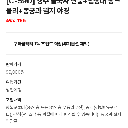
[C-59D] 경주 불국사 단풍+첨성대 핑크
뮬리+동궁과 월지 야경
출발일: 11/15
구매금액의 1% 포인트 적립(추가옵션 제외)
판매가격
99,000원
여행기간
당일여행
포함내역
왕복교통비(28인승 또는 31인승 우등리무진), 중식(김밥&요구르
트), 간식(떡, 스낵 등 계절에 따라 변경될 수 있습니다), 동궁과 월지
입장료