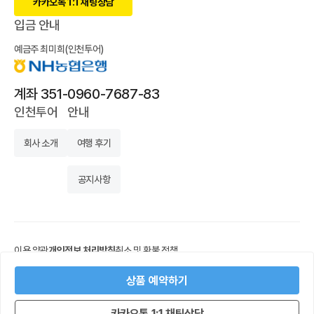
카카오톡 1:1 채팅상담
입금 안내
예금주 최미희(인천투어)
계좌 351-0960-7687-83
인천투어
안내
회사 소개
여행 후기
공지사항
이용 약관
개인정보 처리방침
취소 및 환불 정책
상호명 인천투어
대표 최미희
개인정보보호책임자 최미희
상품 예약하기
사업자등록번호 614-03-26076
사업자정보확인
통신판매등록번호 : 제 2017-인천남구-0488 호
카카오톡 1:1 채팅상담