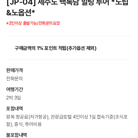
[JP-04] 제주도 백록담 힐링 투어 *노팁
&노옵션*
※2인이상 출발가능/전화문의요망
구매금액의 1% 포인트 적립(추가옵션 제외)
판매가격
전화문의
여행기간
2박 3일
포함내역
왕복 항공료(저가항공), 관광급호텔 4인이상 1실 합숙기준(조식포
함), 중식, 투어비용
불포함내역