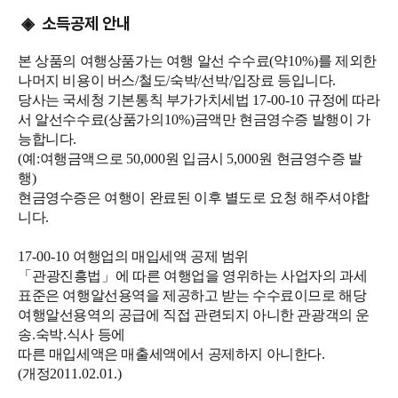
소득공제 안내
◈
본 상품의 여행상품가는 여행 알선 수수료
(
약
10%)
를 제외한
나머지 비용이 버스
/
철도
/
숙박
/
선박
/
입장료 등입니다
.
당사는 국세청 기본통칙 부가가치세법
17-00-10
규정에 따라
서 알선수수료
(
상품가의
10%)
금액만 현금영수증 발행이 가
능합니다
.
(
예
:
여행금액으로
50,000
원 입금시
5,000
원 현금영수증 발
행
)
현금영수증은 여행이 완료된 이후 별도로 요청 해주셔야합
니다
.
17-00-10
여행업의 매입세액 공제 범위
「
관광진흥법
」
에 따른 여행업을 영위하는 사업자의 과세
표준은 여행알선용역을 제공하고 받는 수수료이므로 해당
여행알선용역의 공급에 직접 관련되지 아니한 관광객의 운
송
.
숙박
.
식사 등에
따른 매입세액은 매출세액에서 공제하지 아니한다
.
(
개정
2011.02.01.)