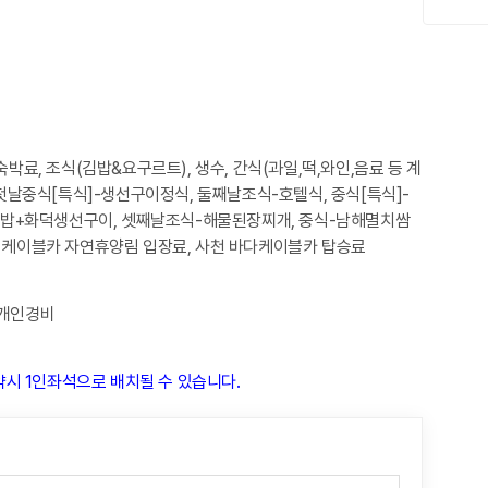
박료, 조식(김밥&요구르트), 생수, 간식(과일,떡,와인,음료 등 계
 첫날중식[특식]-생선구이정식, 둘째날조식-호텔식, 중식[특식]-
밥+화덕생선구이, 셋째날조식-해물된장찌개, 중식-남해멸치쌈
천 케이블카 자연휴양림 입장료, 사천 바다케이블카 탑승료
 개인경비
시 1인좌석으로 배치될 수 있습니다.