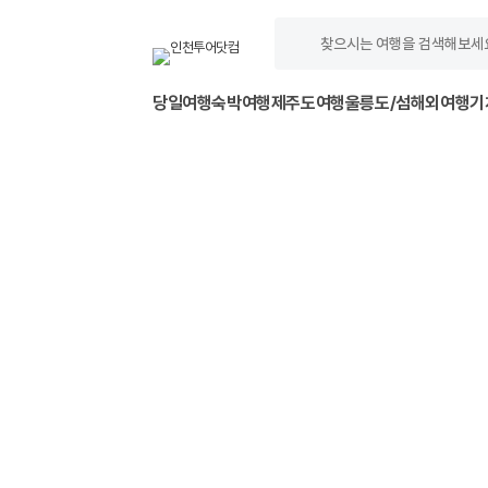
당일여행
숙박여행
제주도여행
울릉도/섬
해외여행
기