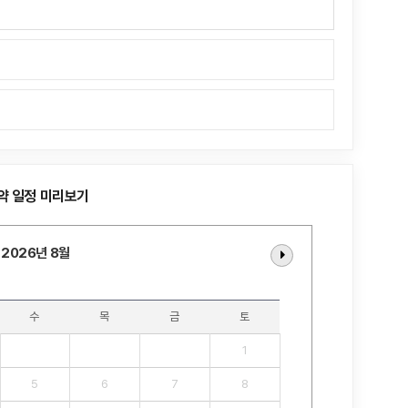
약 일정 미리보기
2026년 8월
수
목
금
토
1
5
6
7
8