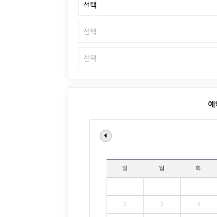
예
일
월
화
2
3
4