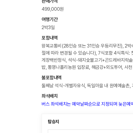
판매가격
499,000원
여행기간
2박3일
포함내역
왕복교통비(28인승 또는 31인승 우등리무진), 2박숙
절에 따라 변경될 수 있습니다), 7식포함 4식특식:
게장백반정식, 석식-돼지숯불고기+곤드레바지락솥
밥, 통영나폴리농원 입장료, 해금강+외도투어, 사
불포함내역
둘째날 석식-개별자유식, 독일마을 내 원예예술촌,
좌석배치
버스 좌석배치는 예약날짜순으로 지정되며 늦은예약
탑승지