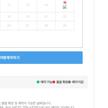
15
12
13
14
19
20
21
22
26
27
28
29
여행예약하기
예약 가능
출발 확정
예약 마감
로 출발 확정 및 예약이 가능한 날짜입니다.
, 유선 상(032-719-4425)으로 대기 예약이 가능합니다.