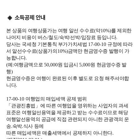
소득공제 안내
◈
본 상품의 여행상품가는 여행 알선 수수료
(
약
10%)
를 제외한
나머지 비용이 버스
/
철도
/
숙박
/
선박
/
입장료 등입니다
.
당사는 국세청 기본통칙 부가가치세법
17-00-10
규정에 따라
서 알선수수료
(
상품가의
10%)
금액만 현금영수증 발행이 가
능합니다
.
(
예
:
여행금액으로
50,000
원 입금시
5,000
원 현금영수증 발
행
)
현금영수증은 여행이 완료된 이후 별도로 요청 해주셔야합
니다
.
17-00-10
여행업의 매입세액 공제 범위
「
관광진흥법
」
에 따른 여행업을 영위하는 사업자의 과세
표준은 여행알선용역을 제공하고 받는 수수료이므로 해당
여행알선용역의 공급에 직접 관련되지 아니한 관광객의 운
송
.
숙박
.
식사 등에
따른 매입세액은 매출세액에서 공제하지 아니한다
.