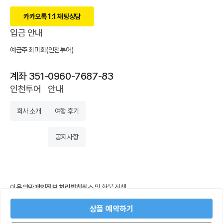
카카오톡 1:1 채팅상담
입금 안내
예금주 최미희(인천투어)
계좌 351-0960-7687-83
인천투어
안내
회사 소개
여행 후기
공지사항
이용 약관
개인정보 처리방침
취소 및 환불 정책
상호명 인천투어
대표 최미희
개인정보보호책임자 최미희
상품 예약하기
사업자등록번호 614-03-26076
사업자정보확인