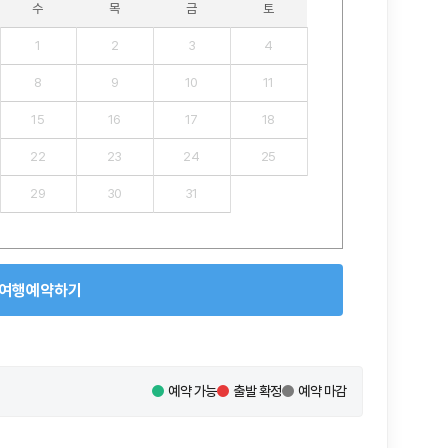
수
목
금
토
1
2
3
4
8
9
10
11
15
16
17
18
22
23
24
25
29
30
31
여행예약하기
예약 가능
출발 확정
예약 마감