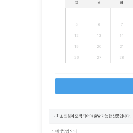
일
월
화
5
6
7
12
13
14
19
20
21
26
27
28
- 최소 인원이 모객 되어야 출발 가능한 상품입니다.
예약방법 안내