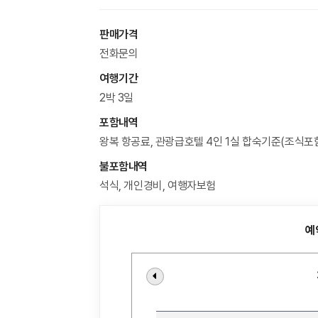
판매가격
전화문의
여행기간
2박 3일
포함내역
왕복 항공료, 관광급호텔 4인 1실 합숙기준(조식포함
불포함내역
석식, 개인경비, 여행자보험
예