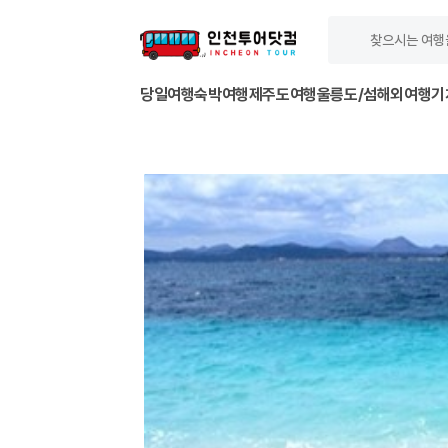
당일여행
숙박여행
제주도여행
울릉도/섬
해외여행
기