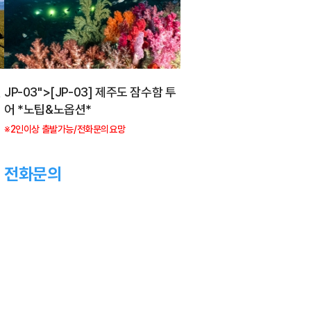
힐
JP-03">[JP-03] 제주도 잠수함 투
어 *노팁&노옵션*
※2인이상 출발가능/전화문의요망
전화문의