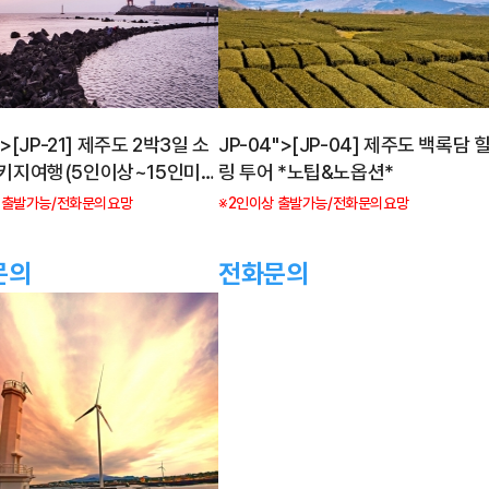
1">[JP-21] 제주도 2박3일 소
JP-04">[JP-04] 제주도 백록담 
키지여행(5인이상~15인미
링 투어 *노팁&노옵션*
 출발가능/전화문의요망
※2인이상 출발가능/전화문의요망
문의
전화문의