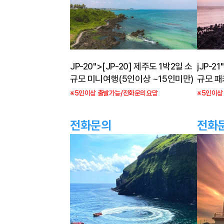
JP-20">[JP-20] 제주도 1박2일 소
jJP-2
규모 미니여행(5인이상 ~15인미만)
규모 패
만)
※5인이상 출발가능/전화문의요망
※5인이상
전화문의
전화