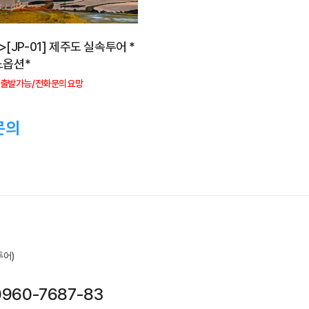
">[JP-01] 제주도 실속투어 *
노옵션*
 출발가능/전화문의요망
문의
투어)
0960-7687-83