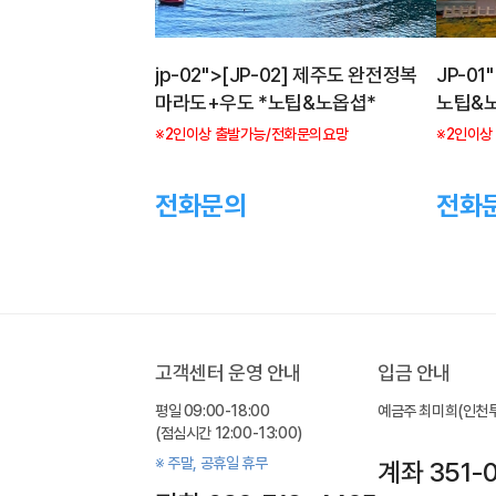
jp-02">[JP-02] 제주도 완전정복
JP-01
마라도+우도 *노팁&노옵셥*
노팁&
※2인이상 출발가능/전화문의요망
※2인이상
전화문의
전화
고객센터 운영 안내
입금 안내
평일 09:00-18:00
예금주 최미희(인천
(점심시간 12:00-13:00)
※ 주말, 공휴일 휴무
계좌 351-