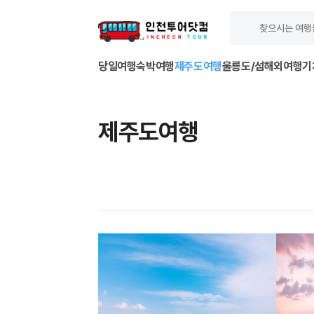
당일여행
숙박여행
제주도여행
울릉도/섬
해외여행
기
제주도여행