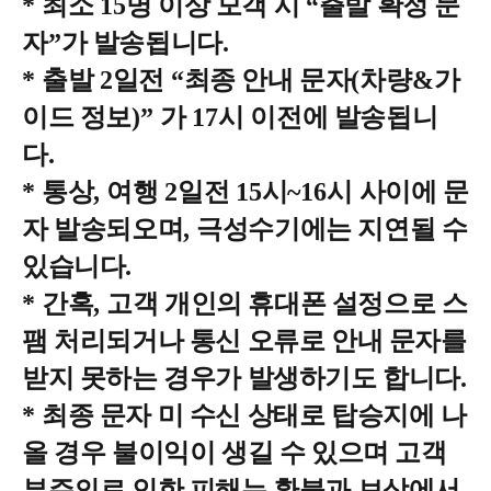
*
최소
15
명 이상 모객 시
“
출발 확정 문
자
”
가 발송됩니다
.
*
출발
2
일전
“
최종 안내 문자
(
차량
&
가
이드 정보
)”
가
17
시 이전에 발송됩니
다
.
*
통상
,
여행
2
일전
15
시
~16
시 사이에 문
자 발송되오며
,
극성수기에는 지연될 수
있습니다
.
*
간혹
,
고객 개인의 휴대폰 설정으로 스
팸 처리되거나 통신 오류로 안내 문자를
받지 못하는 경우가 발생하기도 합니다
.
*
최종 문자 미 수신 상태로 탑승지에 나
올 경우 불이익이 생길 수 있으며 고객
부주의로 인한 피해는 환불과 보상에서