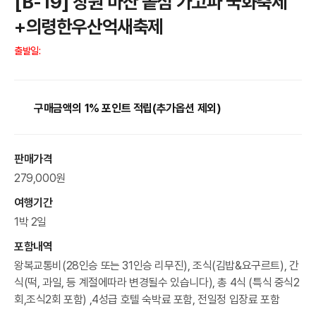
[B-19] 창원 마산 돝섬 가고파 국화축제
+의령한우산억새축제
출발일:
구매금액의 1% 포인트 적립(추가옵션 제외)
판매가격
279,000원
여행기간
1박 2일
포함내역
왕복교통비(28인승 또는 31인승 리무진), 조식(김밥&요구르트), 간
식(떡, 과일, 등 계절에따라 변경될수 있습니다), 총 4식 (특식 중식2
회,조식2회 포함) ,4성급 호텔 숙박료 포함, 전일정 입장료 포함